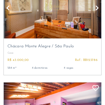
Chácara Monte Alegre
/
São Paulo
Casa
R$ 43.000,00
Ref.: BB123786
584 m²
4 dormitórios
4 vagas