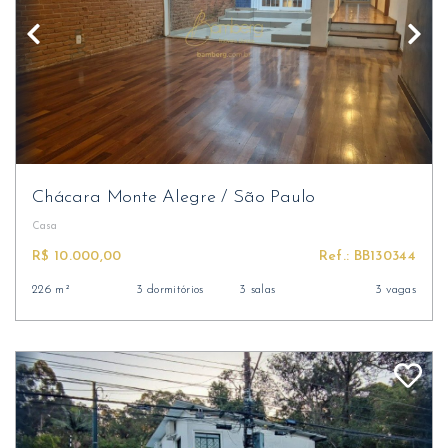
Chácara Monte Alegre
/
São Paulo
Casa
R$ 10.000,00
Ref.: BB130344
226 m²
3 dormitórios
3 salas
3 vagas