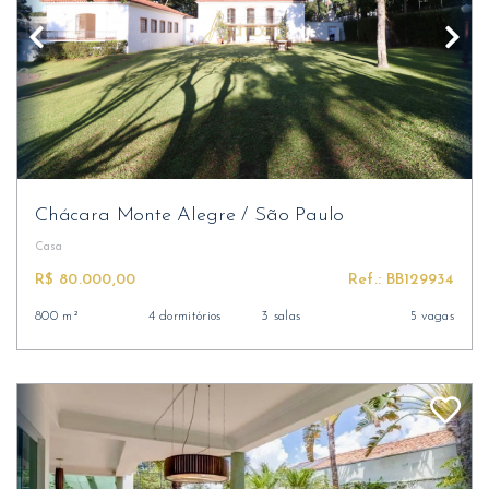
Chácara Monte Alegre
/
São Paulo
Casa
R$ 80.000,00
Ref.: BB129934
800 m²
4 dormitórios
3 salas
5 vagas