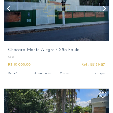
Chácara Monte Alegre
/
São Paulo
Casa
R$ 10.000,00
Ref.: BB131427
165 m²
4 dormitórios
2 salas
2 vagas