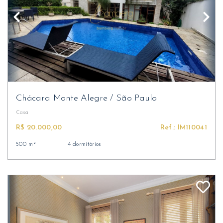
Chácara Monte Alegre
/
São Paulo
Casa
R$ 20.000,00
Ref.: IM110041
500 m²
4 dormitórios