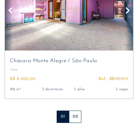
Chácara Monte Alegre
/
São Paulo
Casa
R$ 8.000,00
Ref.: BB125075
188 m²
3 dormitórios
3 salas
3 vagas
01
02