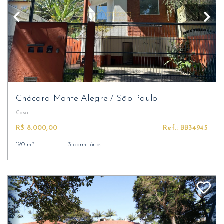
Chácara Monte Alegre
/
São Paulo
Casa
R$ 8.000,00
Ref.: BB34945
190 m²
3 dormitórios