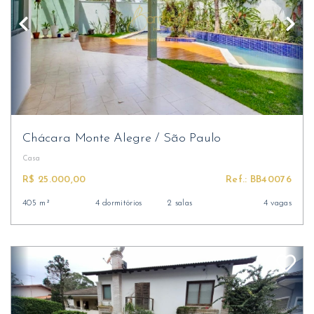
Chácara Monte Alegre
/
São Paulo
Casa
R$ 25.000,00
Ref.: BB40076
405 m²
4 dormitórios
2 salas
4 vagas