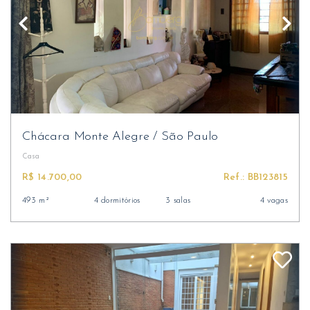
Chácara Monte Alegre
/
São Paulo
Casa
R$ 14.700,00
Ref.: BB123815
493 m²
4 dormitórios
3 salas
4 vagas