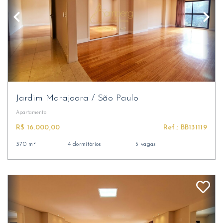
Jardim Marajoara
/
São Paulo
Apartamento
R$ 16.000,00
Ref.: BB131119
370 m²
4 dormitórios
5 vagas