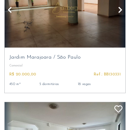
Jardim Marajoara
/
São Paulo
Comercial
R$ 20.000,00
Ref.: BB130331
450 m²
5 dormitórios
18 vagas