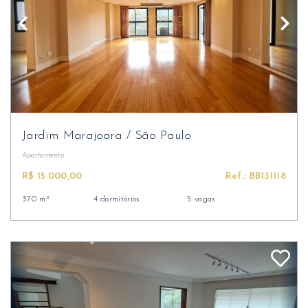
Jardim Marajoara
/
São Paulo
Apartamento
R$ 15.000,00
Ref.: BB131118
370 m²
4 dormitórios
5 vagas