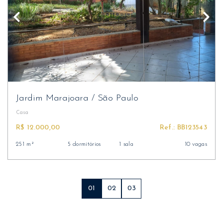
Jardim Marajoara
/
São Paulo
Casa
R$ 12.000,00
Ref.: BB123543
251 m²
5 dormitórios
1 sala
10 vagas
01
02
03