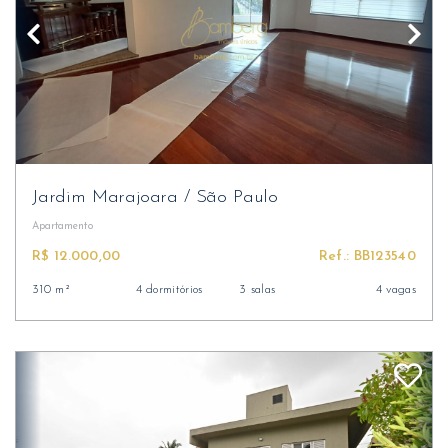
Jardim Marajoara
/
São Paulo
Apartamento
R$ 12.000,00
Ref.: BB123540
310 m²
4 dormitórios
3 salas
4 vagas