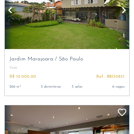
Jardim Marajoara
/
São Paulo
Casa
R$ 12.000,00
Ref.: BB130831
266 m²
3 dormitórios
3 salas
6 vagas