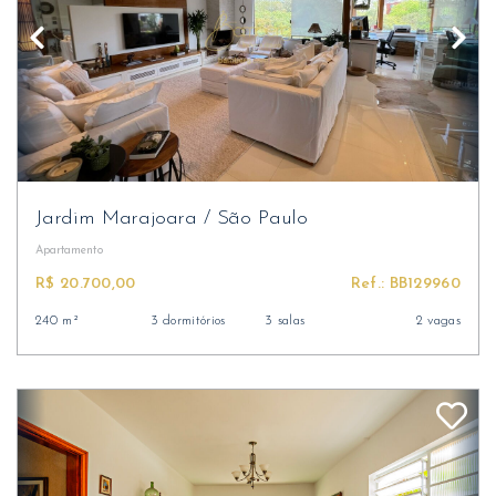
Jardim Marajoara
/
São Paulo
Apartamento
R$ 20.700,00
Ref.: BB129960
240 m²
3 dormitórios
3 salas
2 vagas