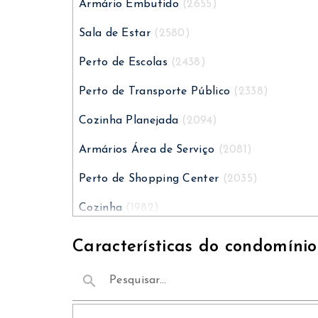
Armário Embutido
(2655)
Sala de Estar
(2580)
Perto de Escolas
(2438)
Perto de Transporte Público
(2338)
Cozinha Planejada
(2094)
Armários Área de Serviço
(2081)
Perto de Shopping Center
(2035)
Cozinha
(1982)
Armários Cozinha
(1943)
Características do condomínio
Lavanderia
(1892)
search
Banheiro Empregados
(1889)