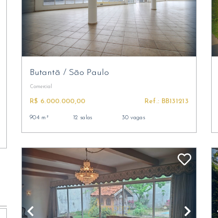
Butantã
/
São Paulo
Comercial
R$ 6.000.000,00
Ref.: BB131213
904 m²
12 salas
30 vagas