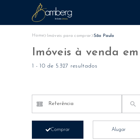
Home
Imóveis para comprar
São Paulo
Imóveis à venda em
1
-
10
de
5.327 resultados
confirmation_number
search
Comprar
Alugar