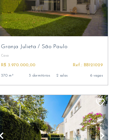
Granja Julieta
/
São Paulo
Casa
R$ 3.970.000,00
Ref.: BB121029
370 m²
3 dormitórios
2 salas
6 vagas