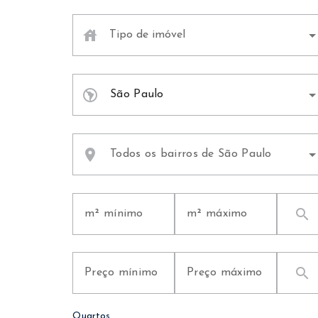
house
Tipo de imóvel
Todos os tipos de imóvel
south_america
São Paulo
location_on
Todos os bairros de São Paulo
search
search
Quartos