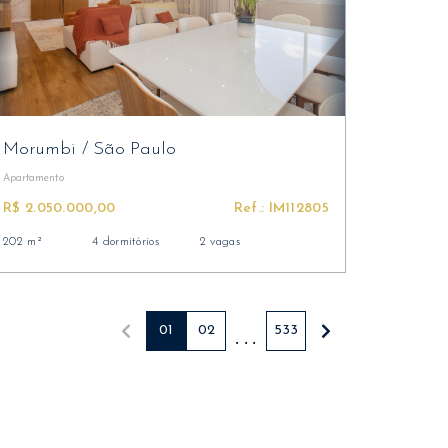
Morumbi
/
São Paulo
Apartamento
R$ 2.050.000,00
Ref.: IM112805
202 m²
4 dormitórios
2 vagas
01
02
533
. . .