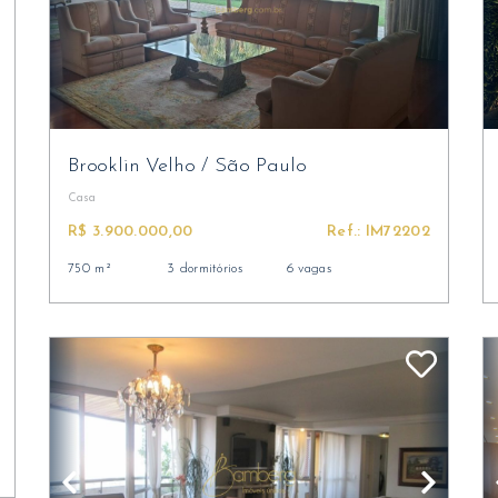
Brooklin Velho
/
São Paulo
Casa
R$ 3.900.000,00
Ref.: IM72202
750 m²
3 dormitórios
6 vagas