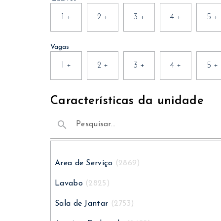
1
+
2
+
3
+
4
+
5
+
Vagas
1
+
2
+
3
+
4
+
5
+
Características da unidade
search
Area de Serviço
(2869)
Lavabo
(2825)
Sala de Jantar
(2753)