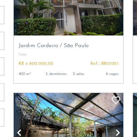
Jardim Cordeiro
/
São Paulo
Casa
R$ 4.800.000,00
Ref.: BB131051
400 m²
5 dormitórios
2 salas
6 vagas