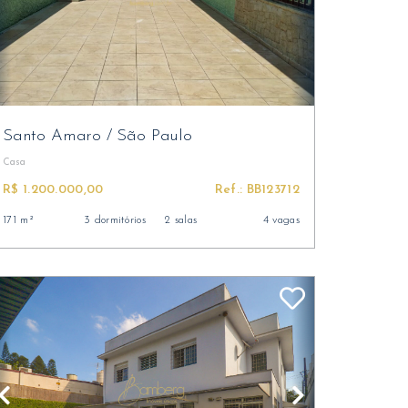
Santo Amaro
/
São Paulo
Casa
R$ 1.200.000,00
Ref.: BB123712
171 m²
3 dormitórios
2 salas
4 vagas