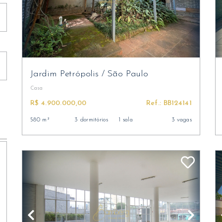
Jardim Petrópolis
/
São Paulo
Casa
R$ 4.900.000,00
Ref.: BB124141
580 m²
3 dormitórios
1 sala
3 vagas