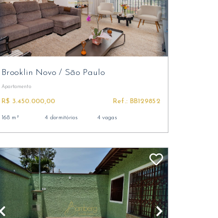
Brooklin Novo
/
São Paulo
Apartamento
R$ 3.450.000,00
Ref.: BB129852
168 m²
4 dormitórios
4 vagas