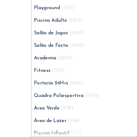
Ar Condicionado
(1877)
Playground
(1712)
Dependência de Empregados
(1862)
Piscina Adulto
(1395)
Banheiro Social
(1755)
Salão de Jogos
(1268)
Piso Frio
(1712)
Salão de Festa
(1226)
Piso de Madeira
(1683)
Academia
(1209)
Living
(1661)
Fitness
(1195)
Churrasqueira
(1657)
Portaria 24Hrs
(1102)
Varanda
(1644)
Quadra Poliesportiva
(1093)
Garagem
(1610)
Área Verde
(978)
Aquecimento a Gás
(1576)
Área de Lazer
(954)
Closet
(1505)
Piscina Infantil
(921)