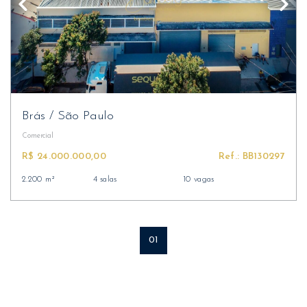
Brás
/
São Paulo
Comercial
R$ 24.000.000,00
Ref.: BB130297
2.200 m²
4 salas
10 vagas
01