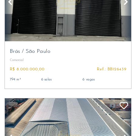
Brás
/
São Paulo
Comercial
R$ 8.000.000,00
Ref.: BB126439
794 m²
6 salas
6 vagas