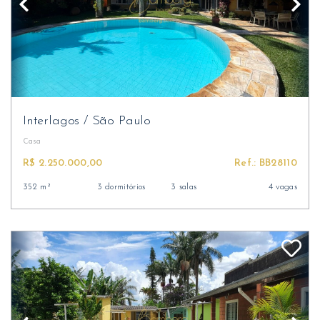
Interlagos
/
São Paulo
Casa
R$ 2.250.000,00
Ref.: BB28110
352 m²
3 dormitórios
3 salas
4 vagas