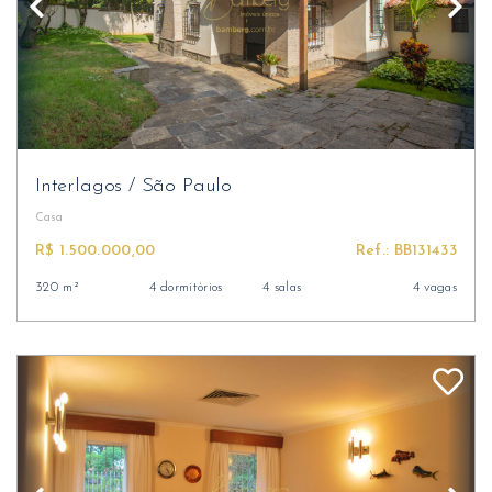
Interlagos
/
São Paulo
Casa
R$ 1.500.000,00
Ref.: BB131433
320 m²
4 dormitórios
4 salas
4 vagas