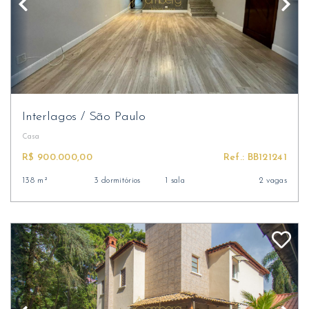
Interlagos
/
São Paulo
Casa
R$ 900.000,00
Ref.: BB121241
138 m²
3 dormitórios
1 sala
2 vagas