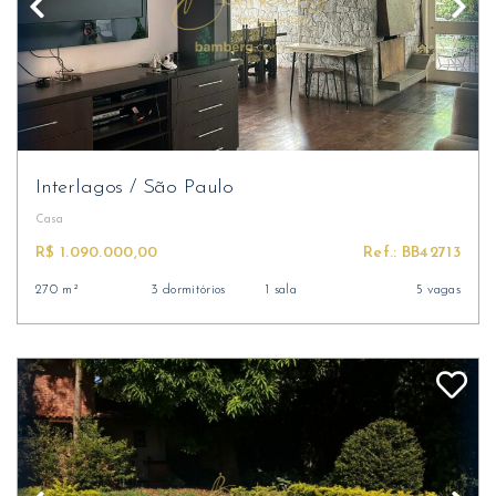
Interlagos
/
São Paulo
Casa
R$ 1.090.000,00
Ref.: BB42713
270 m²
3 dormitórios
1 sala
5 vagas