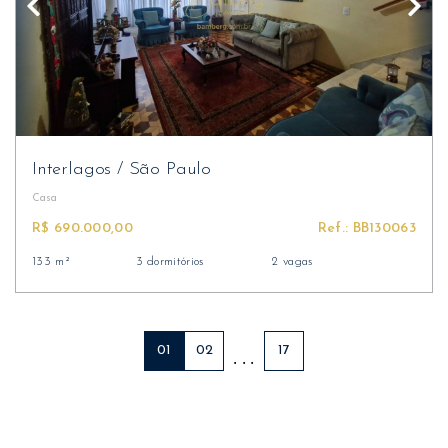
Interlagos
/
São Paulo
Casa
R$ 690.000,00
Ref.: BB130063
133 m²
3 dormitórios
2 vagas
01
02
17
. . .