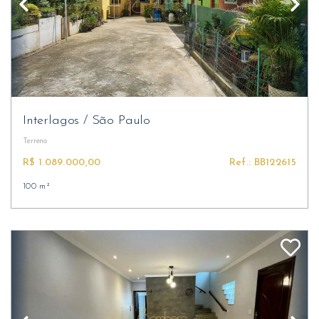
Interlagos
/
São Paulo
Terreno
R$ 1.089.000,00
Ref.: BB122615
100 m²