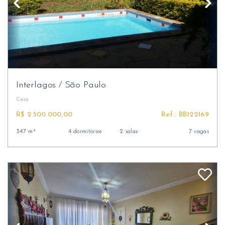
Interlagos
/
São Paulo
Casa
R$ 2.500.000,00
Ref.: BB122169
347 m²
4 dormitórios
2 salas
7 vagas