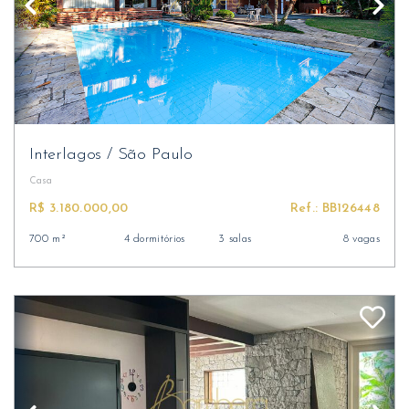
Interlagos
/
São Paulo
Casa
R$ 3.180.000,00
Ref.: BB126448
700 m²
4 dormitórios
3 salas
8 vagas