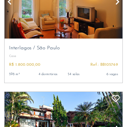
Interlagos
/
São Paulo
Casa
R$ 1.800.000,00
Ref.: BB105769
598 m²
4 dormitórios
54 salas
6 vagas