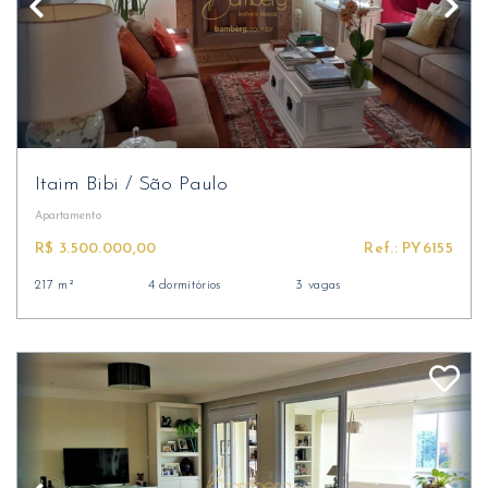
Itaim Bibi
/
São Paulo
Apartamento
R$ 3.500.000,00
Ref.: PY6155
217 m²
4 dormitórios
3 vagas