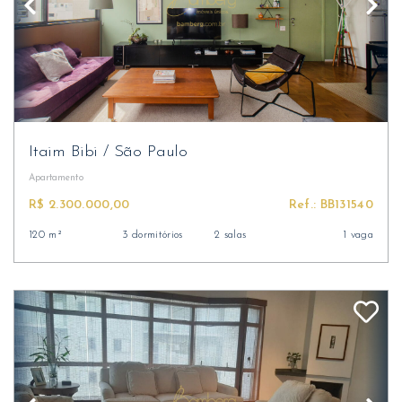
Itaim Bibi
/
São Paulo
Apartamento
R$ 2.300.000,00
Ref.: BB131540
120 m²
3 dormitórios
2 salas
1 vaga