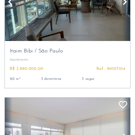
Itaim Bibi
/
São Paulo
Apartamento
R$ 3.880.000,00
Ref.: IM107104
162 m²
3 dormitórios
3 vagas