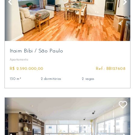
Itaim Bibi
/
São Paulo
Apartamento
R$ 2.590.000,00
Ref.: BB127608
130 m²
2 dormitórios
2 vagas