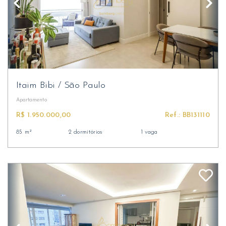
Itaim Bibi
/
São Paulo
Apartamento
R$ 1.950.000,00
Ref.: BB131110
85 m²
2 dormitórios
1 vaga