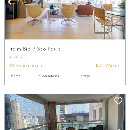
Itaim Bibi
/
São Paulo
Apartamento
R$ 2.200.000,00
Ref.: BB131111
150 m²
2 dormitórios
1 vaga