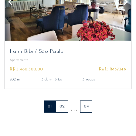
Itaim Bibi
/
São Paulo
Apartamento
R$ 5.480.500,00
Ref.: IM37349
202 m²
3 dormitórios
3 vagas
01
02
04
. . .