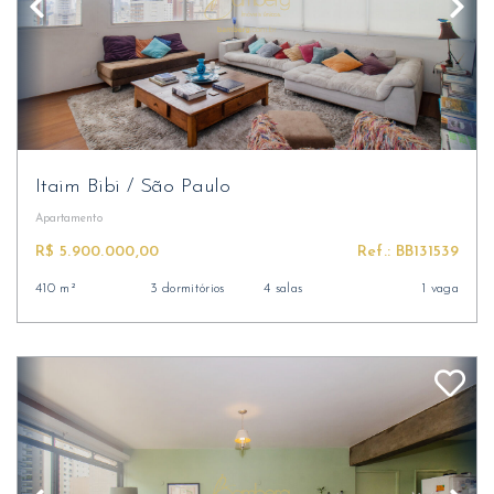
Itaim Bibi
/
São Paulo
Apartamento
R$ 5.900.000,00
Ref.: BB131539
410 m²
3 dormitórios
4 salas
1 vaga