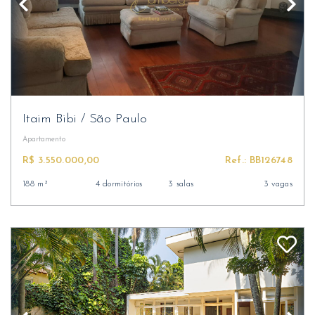
Itaim Bibi
/
São Paulo
Apartamento
R$ 3.550.000,00
Ref.: BB126748
188 m²
4 dormitórios
3 salas
3 vagas