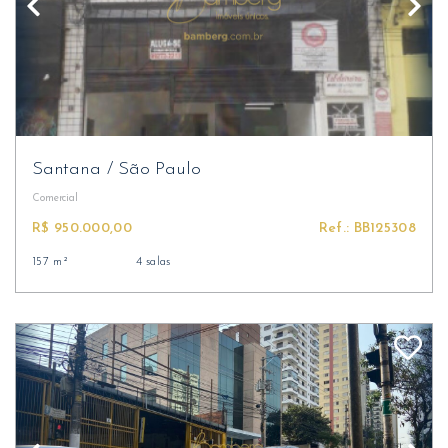
Santana
/
São Paulo
Comercial
R$ 950.000,00
Ref.: BB125308
157 m²
4 salas