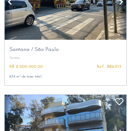
Santana
/
São Paulo
Terreno
R$ 8.000.000,00
Ref.: BB61717
634 m² de área total