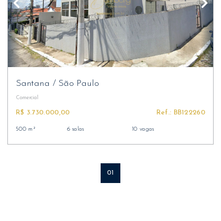
Santana
/
São Paulo
Comercial
R$ 3.730.000,00
Ref.: BB122260
500 m²
6 salas
10 vagas
01