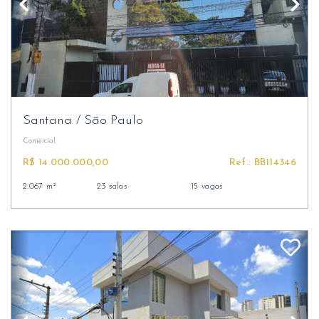
Santana
/
São Paulo
Comercial
R$ 14.000.000,00
Ref.: BB114346
2.067 m²
23 salas
15 vagas