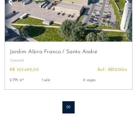
Jardim Alzira Franco
/
Santo André
Comercial
R$ 103.490,00
Ref.: BB123504
2.795 m²
1 sala
8 vagas
01