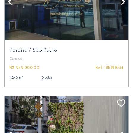
Paraíso
/
São Paulo
Comercial
R$ 242.000,00
Ref.: BB121034
4.248 m²
10 salas