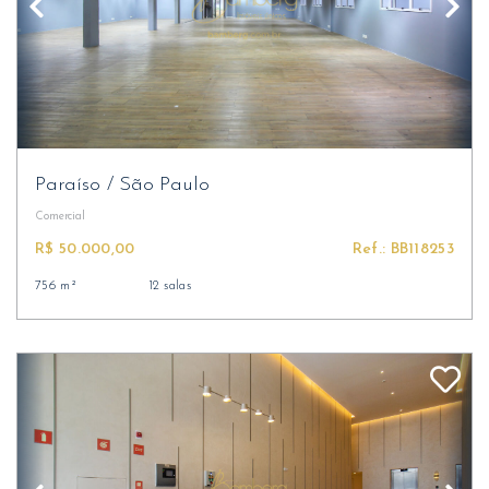
Paraíso
/
São Paulo
Comercial
R$ 50.000,00
Ref.: BB118253
756 m²
12 salas