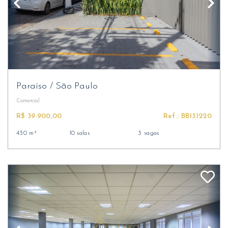
Paraíso
/
São Paulo
Comercial
R$ 39.900,00
Ref.: BB131220
430 m²
10 salas
3 vagas