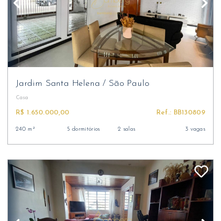
Jardim Santa Helena
/
São Paulo
Casa
R$ 1.650.000,00
Ref.: BB130809
240 m²
5 dormitórios
2 salas
3 vagas