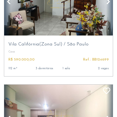
Vila Califórnia(Zona Sul)
/
São Paulo
Casa
R$ 590.000,00
Ref.: BB124699
112 m²
3 dormitórios
1 sala
2 vagas