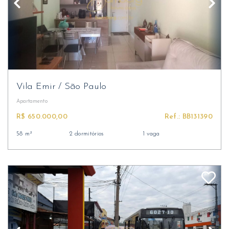
Vila Emir
/
São Paulo
Apartamento
R$ 650.000,00
Ref.: BB131390
58 m²
2 dormitórios
1 vaga