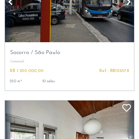
Socorro
/
São Paulo
Comercial
R$ 1.250.000,00
Ref.: BB126578
250 m²
10 salas