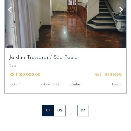
Jardim Trussardi
/
São Paulo
Casa
R$ 1.180.000,00
Ref.: IM111880
180 m²
3 dormitórios
2 salas
1 vaga
01
02
07
. . .