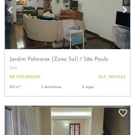
Jardim Palmares (Zona Sul)
/
São Paulo
Casa
R$ 790.000,00
Ref.: IM111148
201 m²
3 dormitórios
4 vagas