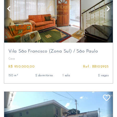
Vila São Francisco (Zona Sul)
/
São Paulo
Casa
R$ 950.000,00
Ref.: BB102925
150 m²
2 dormitórios
1 sala
2 vagas