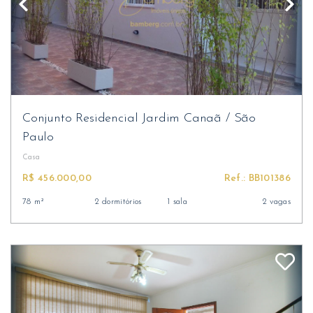
Conjunto Residencial Jardim Canaã
/
São
Paulo
Casa
R$ 456.000,00
Ref.: BB101386
78 m²
2 dormitórios
1 sala
2 vagas