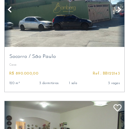
Socorro
/
São Paulo
Casa
R$ 890.000,00
Ref.: BB122143
120 m²
3 dormitórios
1 sala
3 vagas