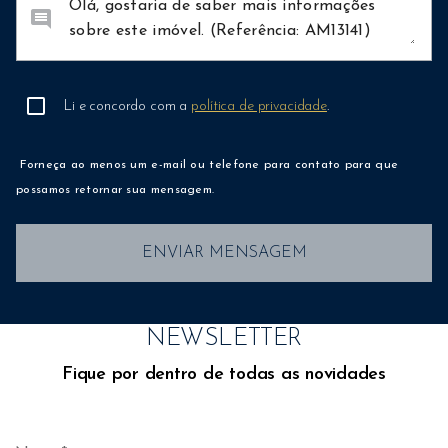
comment
Li e concordo com a
política de privacidade
.
Forneça ao menos um e-mail ou telefone para contato para que
possamos retornar sua mensagem.
ENVIAR MENSAGEM
NEWSLETTER
Fique por dentro de todas as novidades