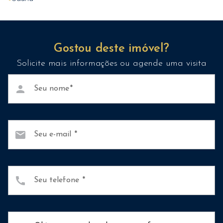
Gostou deste imóvel?
Solicite mais informações ou agende uma visita
person
Seu nome
mail
Seu e-mail
call
Seu telefone