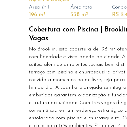
Área útil
Área total
Condo
196 m²
338 m²
R$ 2.
Cobertura com Piscina | Brooklin
Vagas
No Brooklin, esta cobertura de 196 m² ofer
com liberdade e vista aberta da cidade. A
suítes, além de ambientes sociais bem dist
terraço com piscina e churrasqueira privat
convida a momentos ao ar livre, seja para
fim do dia. A cozinha planejada se integra
embutidos garantem organização e funcion
estrutura da unidade. Com três vagas de g
conveniência em um endereço estratégico d
ensolarado com piscina e churrasqueira; C
espaço para três ambientes; Piso novo; 4 d