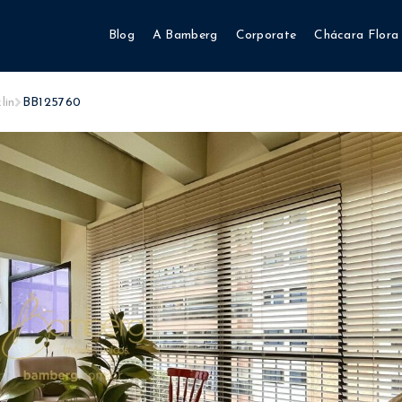
Blog
A Bamberg
Corporate
Chácara Flora
lin
BB125760