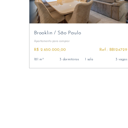
Brooklin
/
São Paulo
Apartamento
para comprar
R$ 2.650.000,00
Ref.: BB124729
181 m²
3 dormitórios
1 sala
3 vagas