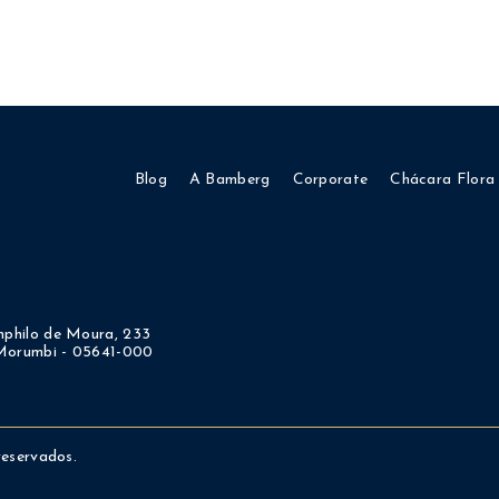
Blog
A Bamberg
Corporate
Chácara Flora
philo de Moura, 233
 Morumbi - 05641-000
reservados.