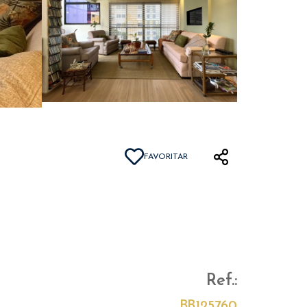
FAVORITAR
Ref.:
BB125760