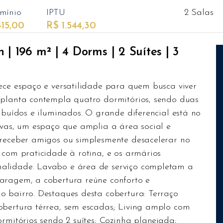
mínio
IPTU
2 Salas
415,00
R$ 1.544,30
 | 196 m² | 4 Dorms | 2 Suítes | 3
ece espaço e versatilidade para quem busca viver
 planta contempla quatro dormitórios, sendo duas
ribuídos e iluminados. O grande diferencial está no
ivas, um espaço que amplia a área social e
 receber amigos ou simplesmente desacelerar no
 com praticidade à rotina, e os armários
alidade. Lavabo e área de serviço completam a
aragem, a cobertura reúne conforto e
o bairro. Destaques desta cobertura: Terraço
obertura térrea, sem escadas; Living amplo com
ormitórios sendo 2 suítes; Cozinha planejada;