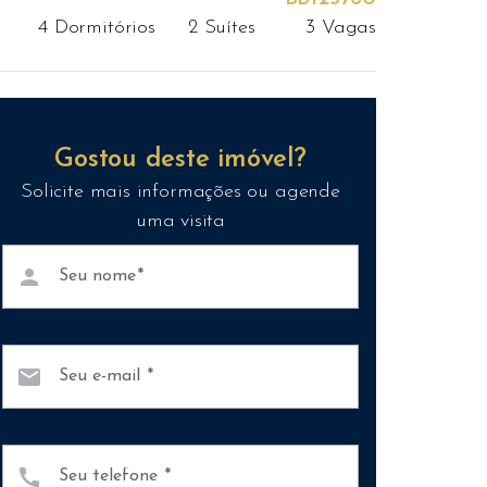
4 Dormitórios
2 Suítes
3 Vagas
Gostou deste imóvel?
Solicite mais informações ou agende
uma visita
person
Seu nome
mail
Seu e-mail
call
Seu telefone