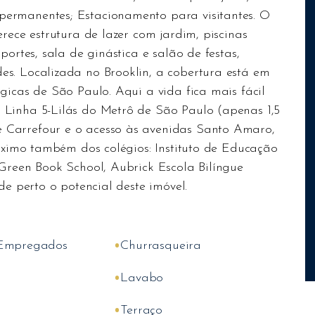
ermanentes; Estacionamento para visitantes. O
rece estrutura de lazer com jardim, piscinas
portes, sala de ginástica e salão de festas,
s. Localizada no Brooklin, a cobertura está em
gicas de São Paulo. Aqui a vida fica mais fácil
 Linha 5-Lilás do Metrô de São Paulo (apenas 1,5
 Carrefour e o acesso às avenidas Santo Amaro,
róximo também dos colégios: Instituto de Educação
Green Book School, Aubrick Escola Bilíngue
de perto o potencial deste imóvel.
•
 Empregados
Churrasqueira
•
Lavabo
•
Terraço