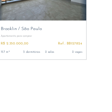
Brooklin
/
São Paulo
Apartamento
para comprar
R$ 2.350.000,00
Ref.: BB127824
157 m²
3 dormitórios
2 salas
2 vagas