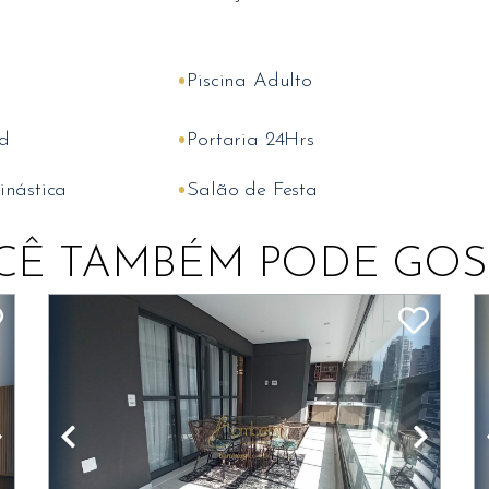
•
Piscina Adulto
•
d
Portaria 24Hrs
•
inástica
Salão de Festa
CÊ TAMBÉM PODE GOS