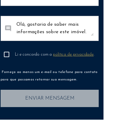
comment
Li e concordo com a
política de privacidade
.
Forneça ao menos um e-mail ou telefone para contato
para que possamos retornar sua mensagem.
ENVIAR MENSAGEM