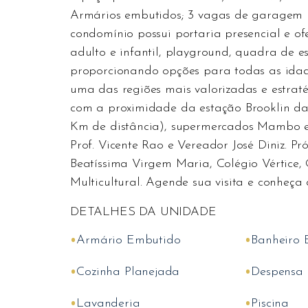
Armários embutidos; 3 vagas de garagem p
condomínio possui portaria presencial e ofe
adulto e infantil, playground, quadra de es
proporcionando opções para todas as idade
uma das regiões mais valorizadas e estraté
com a proximidade da estação Brooklin da
Km de distância), supermercados Mambo e
Prof. Vicente Rao e Vereador José Diniz. P
Beatíssima Virgem Maria, Colégio Vértice, 
Multicultural. Agende sua visita e conheça 
DETALHES DA UNIDADE
•
•
Armário Embutido
Banheiro
•
•
Cozinha Planejada
Despensa
•
•
Lavanderia
Piscina