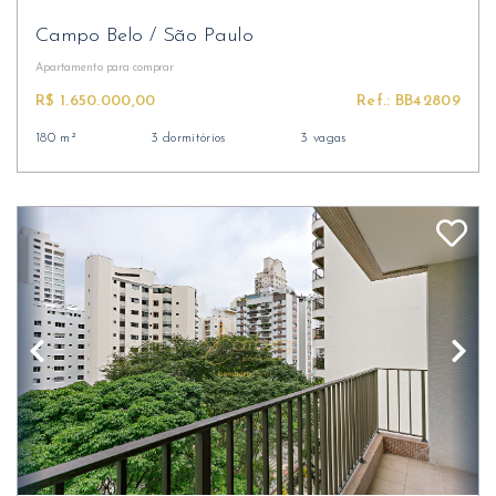
Campo Belo
/
São Paulo
Apartamento
para comprar
R$ 1.650.000,00
Ref.: BB42809
180 m²
3 dormitórios
3 vagas