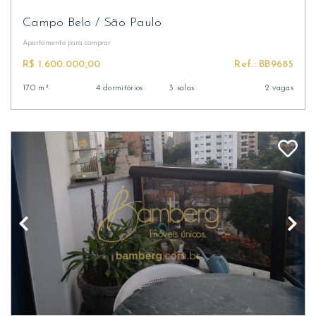
Campo Belo
/
São Paulo
Apartamento
para comprar
R$ 1.600.000,00
Ref.: BB9685
170 m²
4 dormitórios
3 salas
2 vagas