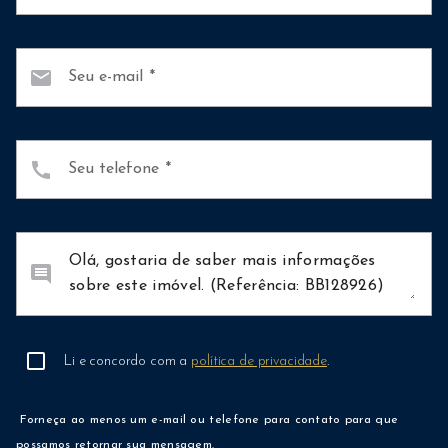
mail
Seu e-mail
call
Seu telefone
comment
Li e concordo com a
política de privacidade
.
Forneça ao menos um e-mail ou telefone para contato para que
possamos retornar sua mensagem.