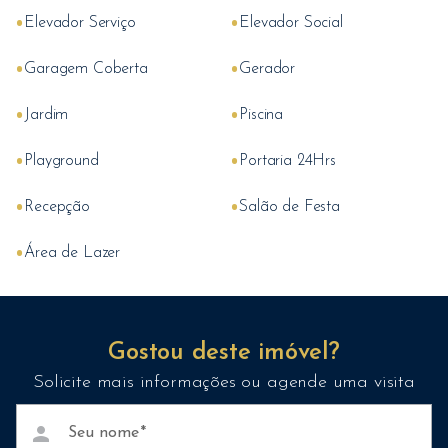
•
•
Elevador Serviço
Elevador Social
•
•
Garagem Coberta
Gerador
•
•
Jardim
Piscina
•
•
Playground
Portaria 24Hrs
•
•
Recepção
Salão de Festa
•
Área de Lazer
Gostou deste imóvel?
Solicite mais informações ou agende uma visita
person
Seu nome