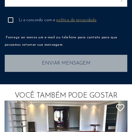
Li e concordo com a
política de privacidade
.
Forneça ao menos um e-mail ou telefone para contato para que
possamos retornar sua mensagem.
ENVIAR MENSAGEM
VOCÊ TAMBÉM PODE GOSTAR