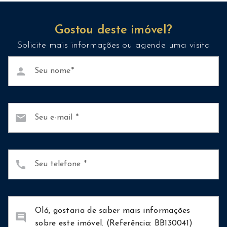
Gostou deste imóvel?
Solicite mais informações ou agende uma visita
person
Seu nome
mail
Seu e-mail
call
Seu telefone
comment