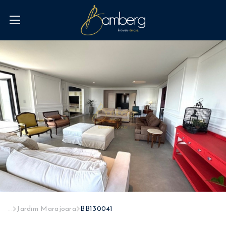
...
Jardim Marajoara
BB130041