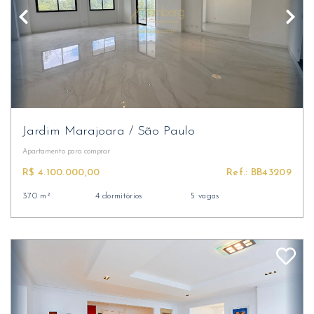
Jardim Marajoara
/
São Paulo
Apartamento
para comprar
R$ 4.100.000,00
Ref.: BB43209
370 m²
4 dormitórios
5 vagas