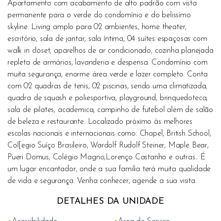
Apartamento com acabamento de alto padrão com vista
permanente para o verde do condomínio e do belissímo
skyline. Living amplo para 02 ambientes, home theater,
escritório, sala de jantar, sala íntima, 04 suítes espaçosas com
walk in closet, aparelhos de ar condicionado, cozinha planejada
repleta de armários, lavanderia e despensa. Condomínio com
muita segurança, enorme área verde e lazer completo. Conta
com 02 quadras de tenis, 02 piscinas, sendo uma climatizada,
quadra de squash e poliesportiva, playground, brinquedoteca,
sala de pilates, academica, campinho de futebol além de salão
de beleza e restaurante. Localizado próximo às melhores
escolas nacionais e internacionais como: Chapel, British School,
Col[egio Suíço Brasileiro, Wardolf Rudolf Steiner, Maple Bear,
Pueri Domus, Colégio Magno,Lorenço Castanho e outras.. É
um lugar encantador, onde a sua familia terá muita qualidade
de vida e segurança. Venha conhecer, agende a sua visita.
DETALHES DA UNIDADE