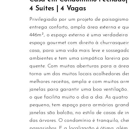
4 Suítes | 4 Vagas
Privilegiada por um projeto de paisagismo
entrega conforto, ampla área externa e qu
446m², o espaço externo é uma verdadeira á
espaço gourmet com direito à churrasqueir
casa, para uma vida mais leve e sossegada
ambientes e tem uma simpática lareira pa
quente. Com muitas aberturas para a área e
torna um dos muitos locais acolhedores de
melhores receitas, ampla e com muitos armá
janelas para garantir uma boa ventilação
o que facilita muito o dia a dia. As quatr
pequeno, tem espaço para armários grande
janelas são balcão, no estilo de casas de 
das árvores. O condomínio é tranquilo, che
passarinhos. E a localização é ótima, alé