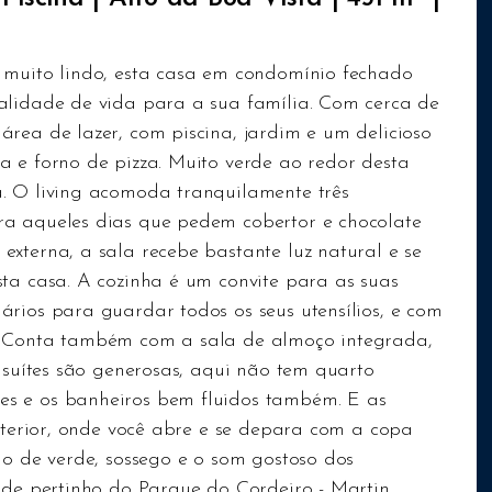
 muito lindo, esta casa em condomínio fechado
alidade de vida para a sua família. Com cerca de
rea de lazer, com piscina, jardim e um delicioso
a e forno de pizza. Muito verde ao redor desta
. O living acomoda tranquilamente três
ra aqueles dias que pedem cobertor e chocolate
xterna, a sala recebe bastante luz natural e se
sta casa. A cozinha é um convite para as suas
rios para guardar todos os seus utensílios, e com
. Conta também com a sala de almoço integrada,
o suítes são generosas, aqui não tem quarto
s e os banheiros bem fluidos também. E as
interior, onde você abre e se depara com a copa
io de verde, sossego e o som gostoso dos
m de pertinho do Parque do Cordeiro - Martin