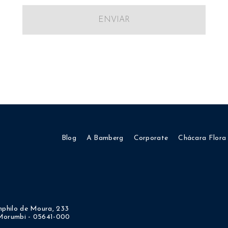
ENVIAR
Blog
A Bamberg
Corporate
Chácara Flora
philo de Moura, 233
 Morumbi - 05641-000