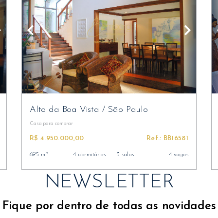
Alto da Boa Vista
/
São Paulo
Casa
para comprar
R$ 4.950.000,00
Ref.: BB16581
695 m²
4 dormitórios
3 salas
4 vagas
NEWSLETTER
Fique por dentro de todas as novidades