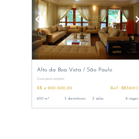
Alto da Boa Vista
/
São Paulo
Casa
para comprar
R$ 4.900.000,00
Ref.: BB36013
630 m²
5 dormitórios
3 salas
6 vagas