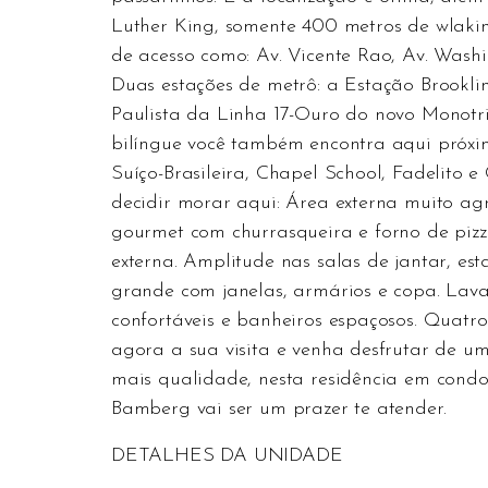
Luther King, somente 400 metros de wlakin
de acesso como: Av. Vicente Rao, Av. Washin
Duas estações de metrô: a Estação Brookli
Paulista da Linha 17-Ouro do novo Monotr
bilíngue você também encontra aqui próxim
Suíço-Brasileira, Chapel School, Fadelito e
decidir morar aqui: Área externa muito ag
gourmet com churrasqueira e forno de pizz
externa. Amplitude nas salas de jantar, est
grande com janelas, armários e copa. Lavab
confortáveis e banheiros espaçosos. Quat
agora a sua visita e venha desfrutar de u
mais qualidade, nesta residência em cond
Bamberg vai ser um prazer te atender.
DETALHES DA UNIDADE