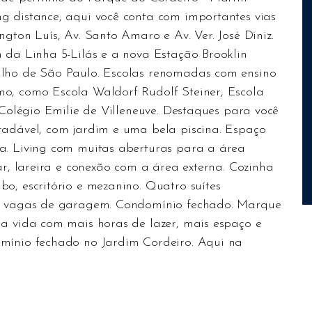
g distance, aqui você conta com importantes vias
gton Luís, Av. Santo Amaro e Av. Ver. José Diniz.
n da Linha 5-Lilás e a nova Estação Brooklin
ilho de São Paulo. Escolas renomadas com ensino
o, como Escola Waldorf Rudolf Steiner, Escola
 Colégio Emilie de Villeneuve. Destaques para você
radável, com jardim e uma bela piscina. Espaço
a. Living com muitas aberturas para a área
ar, lareira e conexão com a área externa. Cozinha
o, escritório e mezanino. Quatro suítes
ro vagas de garagem. Condomínio fechado. Marque
ma vida com mais horas de lazer, mais espaço e
omínio fechado no Jardim Cordeiro. Aqui na