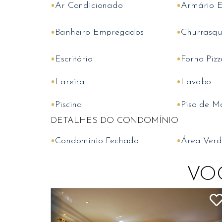
•
•
Ar Condicionado
Armário 
•
•
Banheiro Empregados
Churrasqu
•
•
Escritório
Forno Piz
•
•
Lareira
Lavabo
•
•
Piscina
Piso de M
DETALHES DO CONDOMÍNIO
•
•
Condomínio Fechado
Área Verd
VO