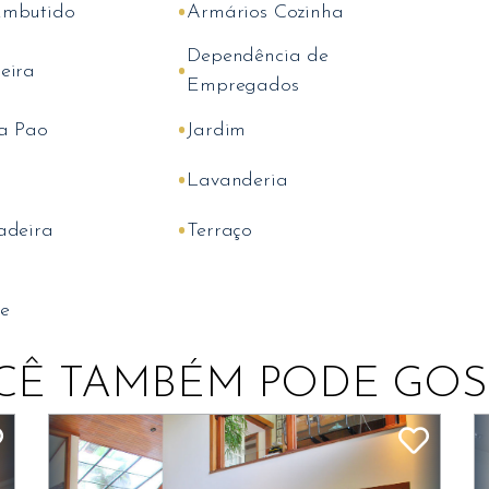
•
Embutido
Armários Cozinha
Dependência de
•
eira
Empregados
•
za Pao
Jardim
•
Lavanderia
•
adeira
Terraço
e
CÊ TAMBÉM PODE GOS