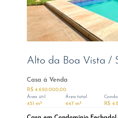
Alto da Boa Vista /
Casa
à Venda
R$ 4.650.000,00
Área útil
Área total
Condo
451 m²
447 m²
R$ 4.
Casa em Condomínio Fechado| Pi