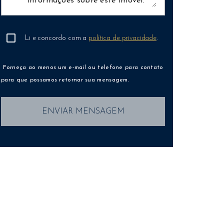
Li e concordo com a
política de privacidade
.
Forneça ao menos um e-mail ou telefone para contato
para que possamos retornar sua mensagem.
ENVIAR MENSAGEM