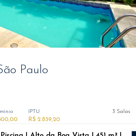
 São Paulo
mínio
IPTU
3 Salas
800,00
R$ 2.839,20
scina | Alto da Boa Vista | 451 m² |