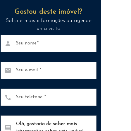
Gostou deste imóvel?
Solicite mais informações ou agende
uma visita
person
Seu nome
mail
Seu e-mail
call
Seu telefone
comment