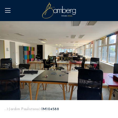
...
Jardim Paulistano
IM104588