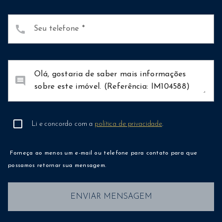
call
Seu telefone
comment
Li e concordo com a
política de privacidade
.
Forneça ao menos um e-mail ou telefone para contato para que
possamos retornar sua mensagem.
ENVIAR MENSAGEM