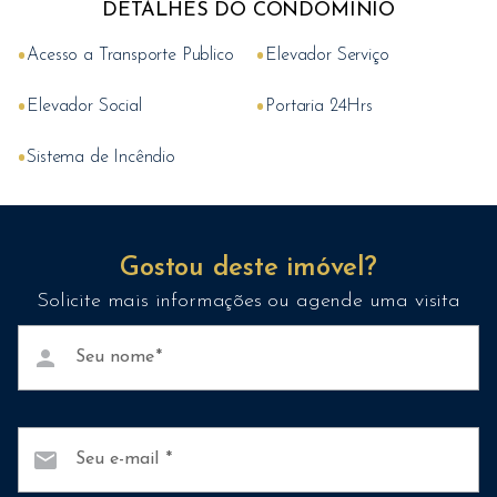
DETALHES DO CONDOMÍNIO
•
•
Acesso a Transporte Publico
Elevador Serviço
•
•
Elevador Social
Portaria 24Hrs
•
Sistema de Incêndio
Gostou deste imóvel?
Solicite mais informações ou agende uma visita
person
Seu nome
mail
Seu e-mail