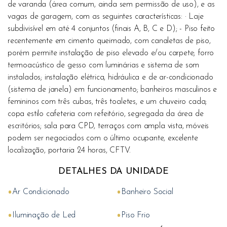
de varanda (área comum, ainda sem permissão de uso), e as
vagas de garagem, com as seguintes características: · Laje
subdivisível em até 4 conjuntos (finais A, B, C e D); - Piso feito
recentemente em cimento queimado, com canaletas de piso,
porém permite instalação de piso elevado e/ou carpete; forro
termoacústico de gesso com luminárias e sistema de som
instalados; instalação elétrica, hidráulica e de ar-condicionado
(sistema de janela) em funcionamento; banheiros masculinos e
femininos com três cubas, três toaletes, e um chuveiro cada;
copa estilo cafeteria com refeitório, segregada da área de
escritórios; sala para CPD, terraços com ampla vista, móveis
podem ser negociados com o último ocupante, excelente
localização, portaria 24 horas, CFTV.
DETALHES DA UNIDADE
•
•
Ar Condicionado
Banheiro Social
•
•
Iluminação de Led
Piso Frio