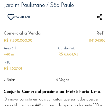
Jardim Paulistano / São Paulo
FAVORITAR
Comercial
à Venda
Ref.:
R$ 7.500.000,00
IM104588
Área útil
Condomínio
448 m²
R$ 6.664,95
IPTU
R$ 1.627,01
2 Salas
3 Vagas
Conjunto Comercial próximo ao Metrô Faria Lima.
O imóvel consiste em dois conjuntos, que somados possuem
área útil interna de 448 m², além de aproximadamente 150 m²