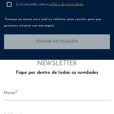
Li e concordo com a
política de privacidade
.
Forneça ao menos um e-mail ou telefone para contato para que
possamos retornar sua mensagem.
ENVIAR MENSAGEM
NEWSLETTER
Fique por dentro de todas as novidades
Nome