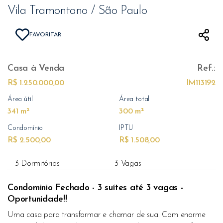
Vila Tramontano / São Paulo
FAVORITAR
Casa
à Venda
Ref.:
R$ 1.250.000,00
IM113192
Área útil
Área total
341 m²
300 m²
Condomínio
IPTU
R$ 2.500,00
R$ 1.508,00
3 Dormitórios
3 Vagas
Condominio Fechado - 3 suítes até 3 vagas -
Oportunidade!!
Uma casa para transformar e chamar de sua. Com enorme