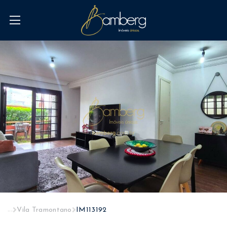
...
Vila Tramontano
IM113192