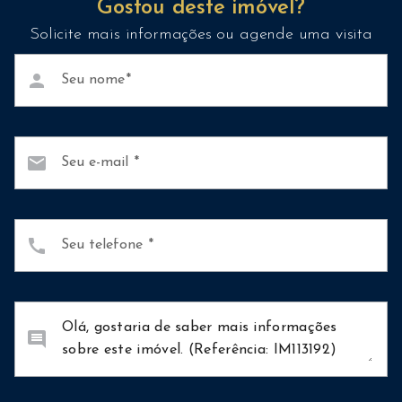
Gostou deste imóvel?
Solicite mais informações ou agende uma visita
person
Seu nome
mail
Seu e-mail
call
Seu telefone
comment