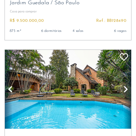
Jardim Guedala
/
São Paulo
Casa
para comprar
R$ 9.500.000,00
Ref.: BB128490
875 m²
6 dormitórios
4 salas
6 vagas