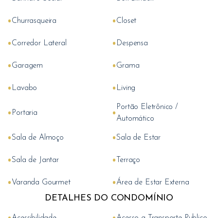
•
•
Churrasqueira
Closet
•
•
Corredor Lateral
Despensa
•
•
Garagem
Grama
•
•
Lavabo
Living
Portão Eletrônico /
•
•
Portaria
Automático
•
•
Sala de Almoço
Sala de Estar
•
•
Sala de Jantar
Terraço
•
•
Varanda Gourmet
Área de Estar Externa
DETALHES DO CONDOMÍNIO
•
•