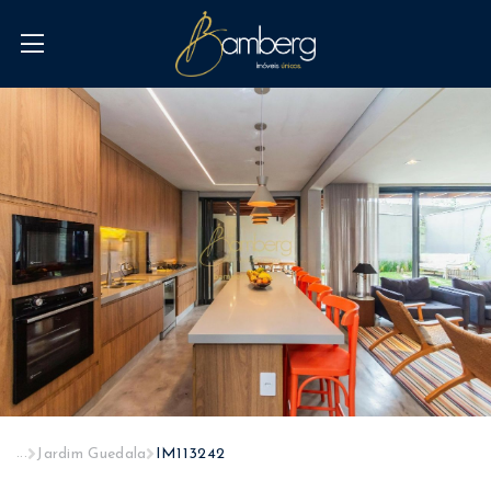
...
Jardim Guedala
IM113242