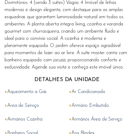
Dormitórios: 4 (sendo 3 suítes) Vagas: 4 Imóvel de linhas
modernas e design elegante, com destaque para as amplas
esquadrias que garantam luminosidade natural em todos os
ambientes. A planta aberta integra living, cozinha e varanda
gourmet com churrasqueira, criando um ambiente fluido e
ideal para o convívio social. A cozinha é moderna e
plenamente equipada. O jardim oferece espaço agradável
para momentos de lazer ao ar livre. A suíte master conta com
banheiro equipado com jacuzzi, proporcionando conforto e
exclusividade. Agende sua visita e conheça este imóvel único.
DETALHES DA UNIDADE
•
•
Aquecimento a Gás
Ar Condicionado
•
•
Area de Serviço
Armário Embutido
•
•
Armários Cozinha
Armários Área de Serviço
•
•
Banheiro Social
Box Blindex