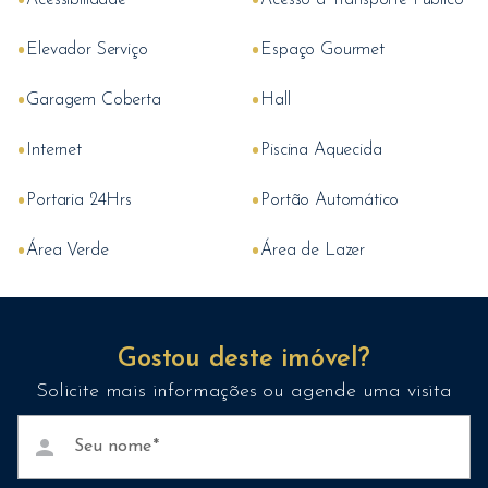
Acessibilidade
Acesso a Transporte Publico
•
•
Elevador Serviço
Espaço Gourmet
•
•
Garagem Coberta
Hall
•
•
Internet
Piscina Aquecida
•
•
Portaria 24Hrs
Portão Automático
•
•
Área Verde
Área de Lazer
Gostou deste imóvel?
Solicite mais informações ou agende uma visita
person
Seu nome