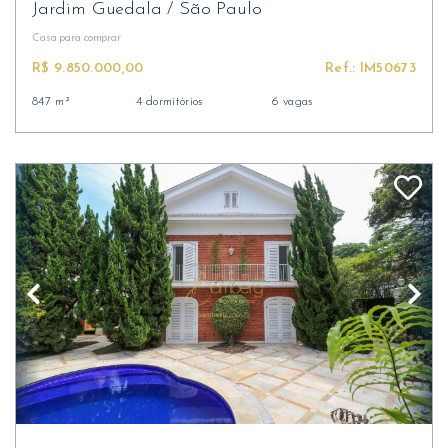
Jardim Guedala
/
São Paulo
Casa
para comprar
R$ 9.850.000,00
Ref.: IM50673
847 m²
4 dormitórios
6 vagas