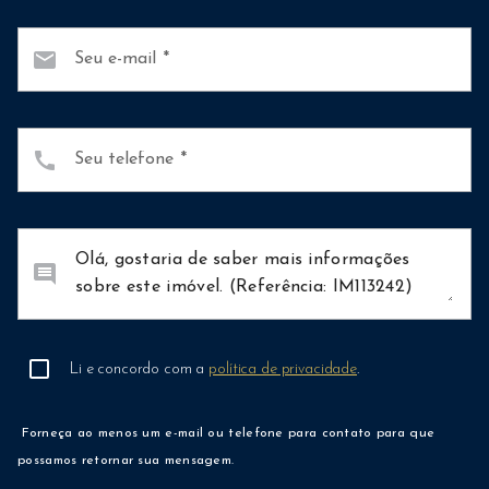
mail
Seu e-mail
call
Seu telefone
comment
Li e concordo com a
política de privacidade
.
Forneça ao menos um e-mail ou telefone para contato para que
possamos retornar sua mensagem.