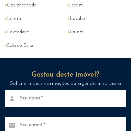
•
•
Gás Encanado
Jardim
•
•
Lareira
Lavabo
•
•
Lavanderia
Quintal
•
Sala de Estar
Gostou deste imóvel?
Solicite mais informações ou agende uma visita
person
Seu nome
mail
Seu e-mail