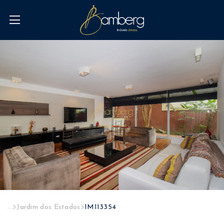
...
Jardim dos Estados
IM113354