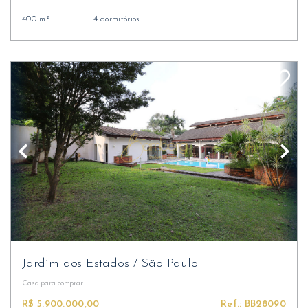
400 m²
4 dormitórios
Jardim dos Estados
/
São Paulo
Casa
para comprar
R$ 5.900.000,00
Ref.: BB28090