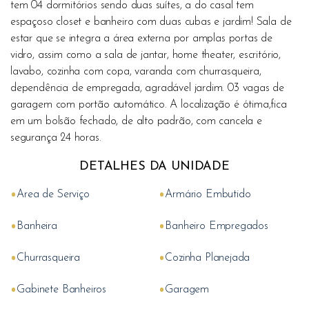
tem 04 dormitórios sendo duas suítes, a do casal tem
espaçoso closet e banheiro com duas cubas e jardim! Sala de
estar que se integra a área externa por amplas portas de
vidro, assim como a sala de jantar, home theater, escritório,
lavabo, cozinha com copa, varanda com churrasqueira,
dependência de empregada, agradável jardim. 03 vagas de
garagem com portão automático. A localização é ótima,fica
em um bolsão fechado, de alto padrão, com cancela e
segurança 24 horas.
DETALHES DA UNIDADE
•
•
Area de Serviço
Armário Embutido
•
•
Banheira
Banheiro Empregados
•
•
Churrasqueira
Cozinha Planejada
•
•
Gabinete Banheiros
Garagem