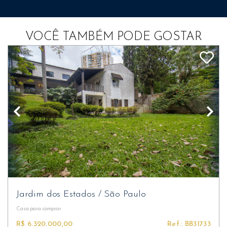
VOCÊ TAMBÉM PODE GOSTAR
Jardim dos Estados
/
São Paulo
Casa
para comprar
R$ 6.320.000,00
Ref.: BB31733