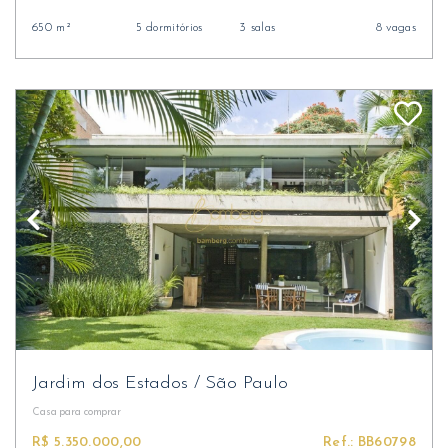
650 m²
5 dormitórios
3 salas
8 vagas
Jardim dos Estados
/
São Paulo
Casa
para comprar
R$ 5.350.000,00
Ref.: BB60798