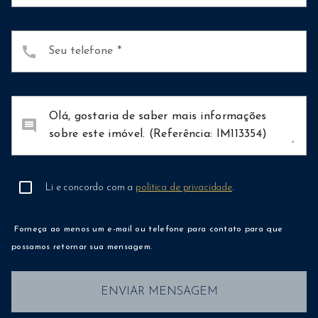
call
Seu telefone
comment
Li e concordo com a
política de privacidade
.
Forneça ao menos um e-mail ou telefone para contato para que
possamos retornar sua mensagem.
ENVIAR MENSAGEM