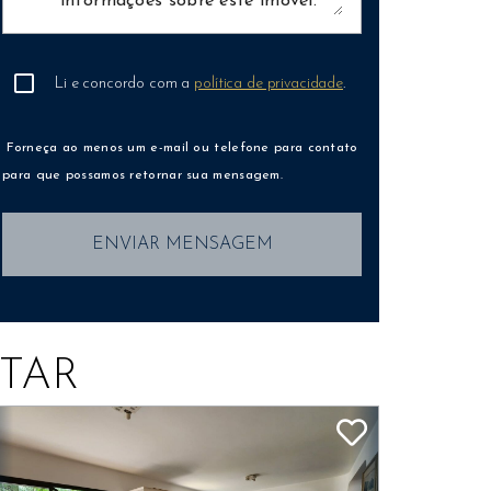
Li e concordo com a
política de privacidade
.
Forneça ao menos um e-mail ou telefone para contato
para que possamos retornar sua mensagem.
ENVIAR MENSAGEM
TAR