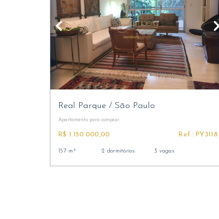
Real Parque
/
São Paulo
Apartamento
para comprar
R$ 1.150.000,00
Ref.: PY3118
157 m²
2 dormitórios
3 vagas