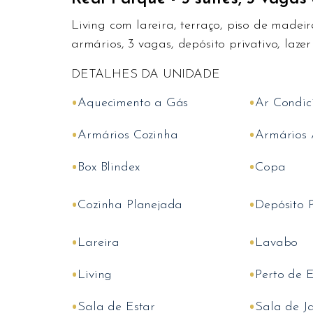
Living com lareira, terraço, piso de madeir
armários, 3 vagas, depósito privativo, laze
DETALHES DA UNIDADE
•
•
Aquecimento a Gás
Ar Condic
•
•
Armários Cozinha
Armários 
•
•
Box Blindex
Copa
•
•
Cozinha Planejada
Depósito P
•
•
Lareira
Lavabo
•
•
Living
Perto de E
•
•
Sala de Estar
Sala de J