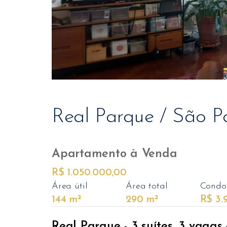
Real Parque / São P
Apartamento
à Venda
R$ 1.050.000,00
Área útil
Área total
Condo
144 m²
290 m²
R$ 3.
Real Parque - 3 suítes, 3 vagas