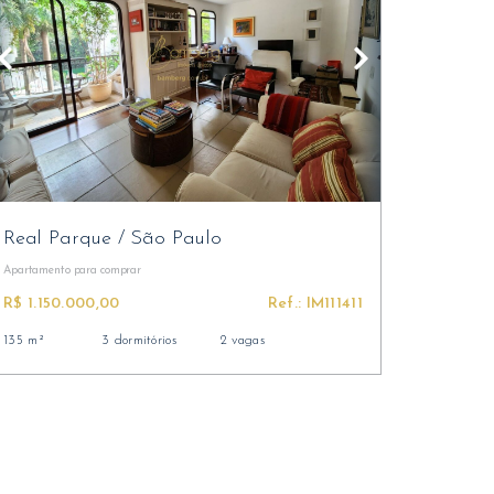
Real Parque
/
São Paulo
Apartamento
para comprar
R$ 1.150.000,00
Ref.: IM111411
135 m²
3 dormitórios
2 vagas