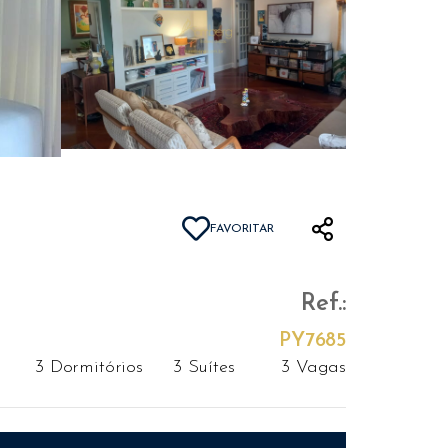
FAVORITAR
Ref.:
PY7685
3 Dormitórios
3 Suítes
3 Vagas