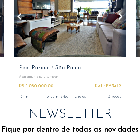
Real Parque
/
São Paulo
Apartamento
para comprar
R$ 1.080.000,00
Ref.: PY3412
134 m²
3 dormitórios
2 salas
3 vagas
NEWSLETTER
Fique por dentro de todas as novidades