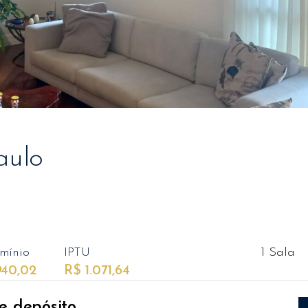
aulo
mínio
IPTU
1 Sala
940,02
R$ 1.071,64
 e depósito