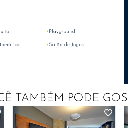
•
ulto
Playground
•
tomático
Salão de Jogos
CÊ TAMBÉM PODE GOS