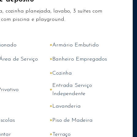
a, cozinha planejada, lavabo, 3 suítes com
r com piscina e playground.
•
ionado
Armário Embutido
•
Área de Serviço
Banheiro Empregados
•
Cozinha
Entrada Serviço
•
rivativo
Independente
•
Lavanderia
•
scolas
Piso de Madeira
•
antar
Terraço