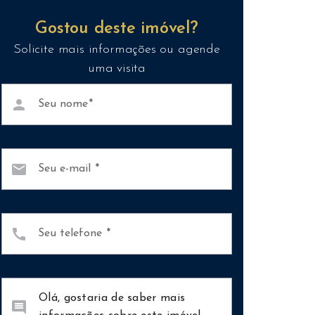
Gostou deste imóvel?
Solicite mais informações ou agende
uma visita
person
Seu nome
mail
Seu e-mail
call
Seu telefone
comment