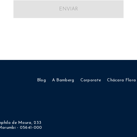
ENVIAR
Blog
A Bamberg
Corporate
Chácara Flora
philo de Moura, 233
 Morumbi - 05641-000