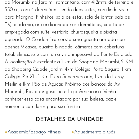
do Morumbi no Jardim Tramontano, com 412mtrs de terreno e
350a.u, com 4 dormitórios sendo duas suítes, com linda vista
para Marginal Pinheiros, sala de estar, sala de jantar, sala de
TV, academia, ar condicionado nos dormitórios, quarto de
empregada com suíte, vestiário, churrasqueira e piscina
aquecida. O Condomínio consta uma guarita armada com
apenas 9 casas, guarita blindada, câmeras com cobertura
total, silencioso e com uma vista impecável da Ponte Estaiada.
A localização é excelente a 1 km do Shopping Morumbi, 2 KM
do Shopping Cidade Jardim, 4km Colégio Porto Seguro, 1 km
Colégio Pio XII, 1 Km Extra Supermercado, 1Km da Leroy
Merlin e 1km Pão de Açucar. Próximo aos bancos da Av
Morumbi, Posto de gasolina e Loja Americana. Venha
conhecer essa casa encantadora por sua beleza, paz e
harmonia com lazer para sua família.
DETALHES DA UNIDADE
•
•
Academia/Espaço Fitness
Aquecimento a Gás