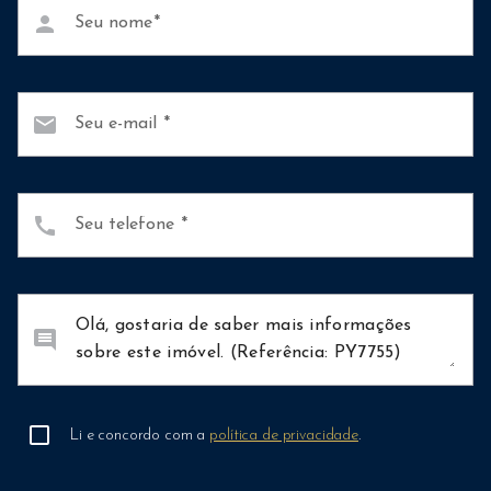
person
Seu nome
mail
Seu e-mail
call
Seu telefone
comment
Li e concordo com a
política de privacidade
.