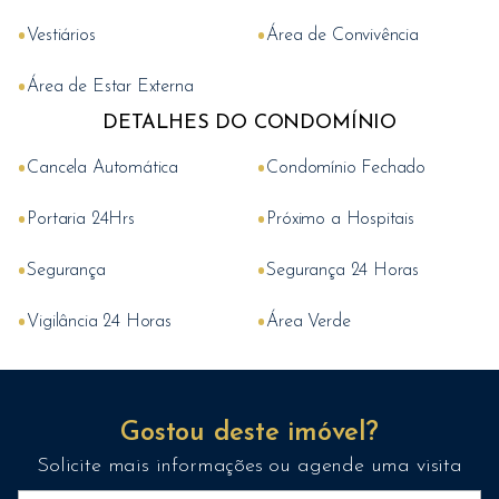
•
•
Vestiários
Área de Convivência
•
Área de Estar Externa
DETALHES DO CONDOMÍNIO
•
•
Cancela Automática
Condomínio Fechado
•
•
Portaria 24Hrs
Próximo a Hospitais
•
•
Segurança
Segurança 24 Horas
•
•
Vigilância 24 Horas
Área Verde
Gostou deste imóvel?
Solicite mais informações ou agende uma visita