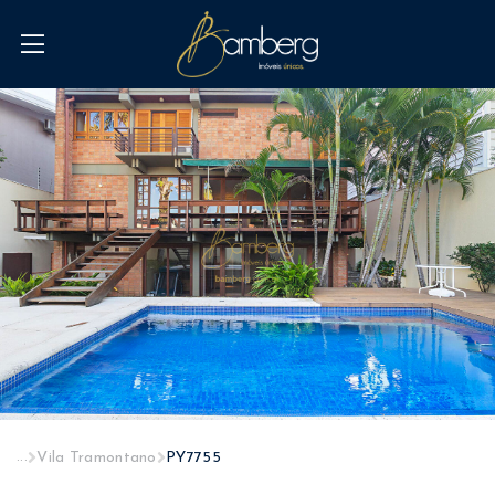
...
Vila Tramontano
PY7755