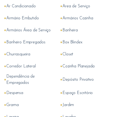
•
•
Ar Condicionado
Area de Serviço
•
•
Armário Embutido
Armários Cozinha
•
•
Armários Área de Serviço
Banheira
•
•
Banheiro Empregados
Box Blindex
•
•
Churrasqueira
Closet
•
•
Corredor Lateral
Cozinha Planejada
Dependência de
•
•
Depósito Privativo
Empregados
•
•
Despensa
Espaço Escritório
•
•
Grama
Jardim
•
•