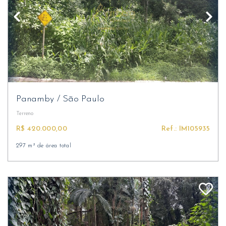
Panamby
/
São Paulo
Terreno
R$ 420.000,00
Ref.: IM105935
297 m² de área total