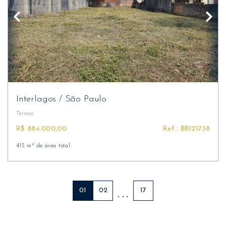
Interlagos
/
São Paulo
Terreno
R$ 884.000,00
Ref.: BB121738
415 m² de área total
01
02
17
. . .