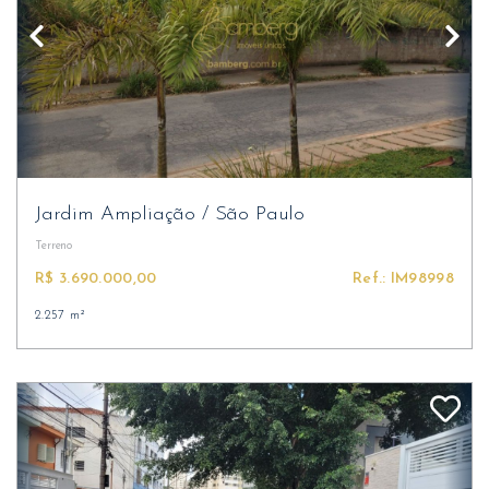
Jardim Ampliação
/
São Paulo
Terreno
R$ 3.690.000,00
Ref.: IM98998
2.257 m²