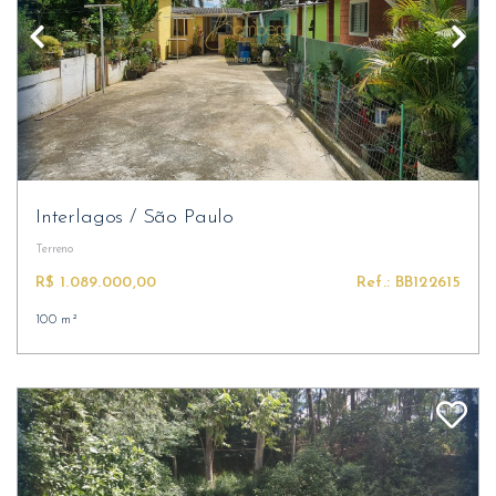
Interlagos
/
São Paulo
Terreno
R$ 1.089.000,00
Ref.: BB122615
100 m²