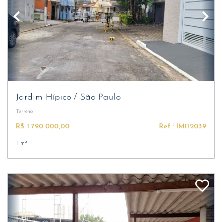
Jardim Hípico
/
São Paulo
Terreno
R$ 1.790.000,00
Ref.: IM112039
1 m²