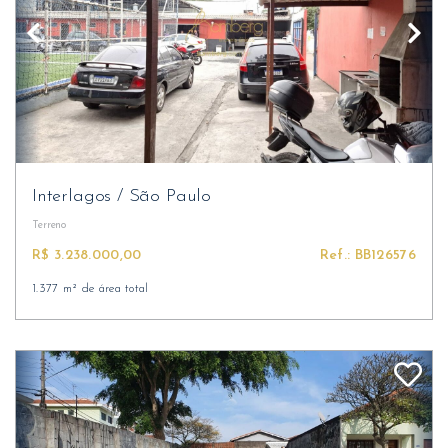
Interlagos
/
São Paulo
Terreno
R$ 3.238.000,00
Ref.: BB126576
1.377 m² de área total