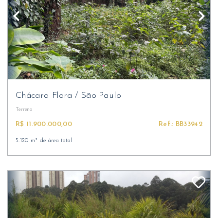
Chácara Flora
/
São Paulo
Terreno
R$ 11.900.000,00
Ref.: BB33942
5.120 m² de área total