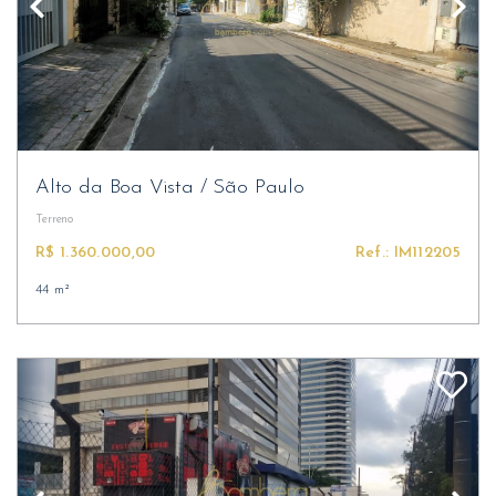
Alto da Boa Vista
/
São Paulo
Terreno
R$ 1.360.000,00
Ref.: IM112205
44 m²