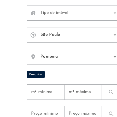
house
Tipo de imóvel
Todos os tipos de imóvel
south_america
São Paulo
location_on
Pompéia
Pompéia
search
search