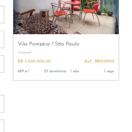
Vila Pompéia
/
São Paulo
Comercial
R$ 3.500.000,00
Ref.: BB120990
689 m²
23 dormitórios
1 sala
1 vaga