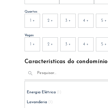
Quartos
1
+
2
+
3
+
4
+
5
+
Vagas
1
+
2
+
3
+
4
+
5
+
Características do condomínio
search
Energia Elétrica
(1)
Lavanderia
(1)