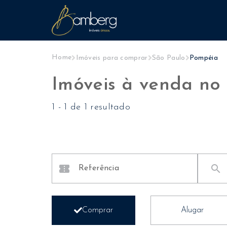
Home
Imóveis para comprar
São Paulo
Pompéia
Imóveis à venda no
1
-
1
de
1 resultado
confirmation_number
search
Comprar
Alugar