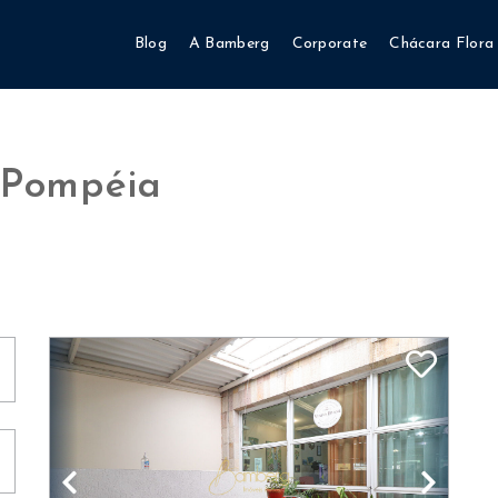
Blog
A Bamberg
Corporate
Chácara Flora
 Pompéia