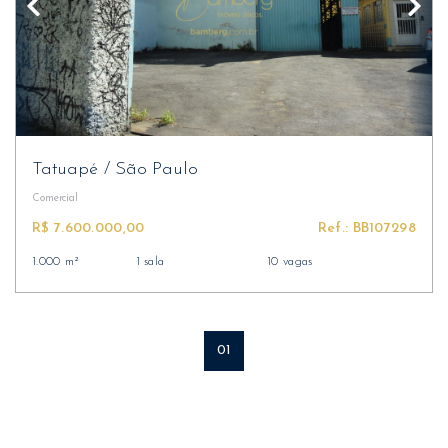
Tatuapé
/
São Paulo
Comercial
R$ 7.600.000,00
Ref.: BB107298
1.000 m²
1 sala
10 vagas
01