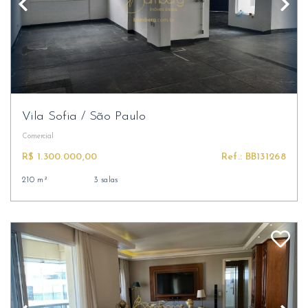
Vila Sofia
/
São Paulo
Comercial
R$ 1.300.000,00
Ref.: BB131268
210 m²
3 salas