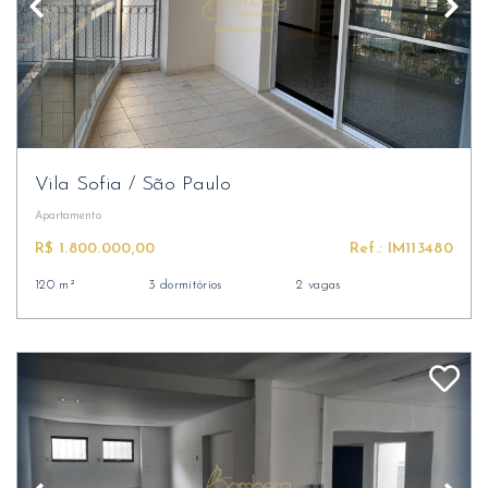
Vila Sofia
/
São Paulo
Apartamento
R$ 1.800.000,00
Ref.: IM113480
120 m²
3 dormitórios
2 vagas