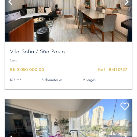
Vila Sofia
/
São Paulo
Casa
R$ 2.050.000,00
Ref.: BB130737
105 m²
3 dormitórios
2 vagas