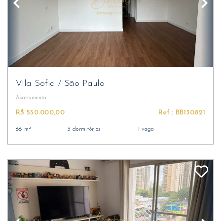
Vila Sofia
/
São Paulo
Apartamento
R$ 550.000,00
Ref.: BB130821
66 m²
3 dormitórios
1 vaga