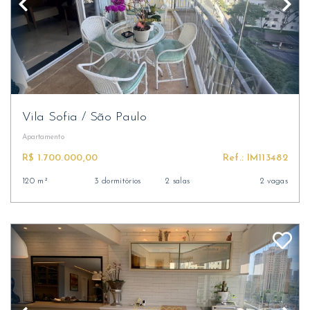
Vila Sofia
/
São Paulo
Apartamento
R$ 1.700.000,00
Ref.: IM113482
120 m²
3 dormitórios
2 salas
2 vagas