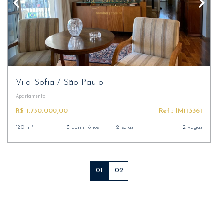
Vila Sofia
/
São Paulo
Apartamento
R$ 1.750.000,00
Ref.: IM113361
120 m²
3 dormitórios
2 salas
2 vagas
01
02