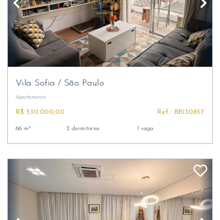
Vila Sofia
/
São Paulo
Apartamento
R$ 530.000,00
Ref.: BB130857
66 m²
2 dormitórios
1 vaga