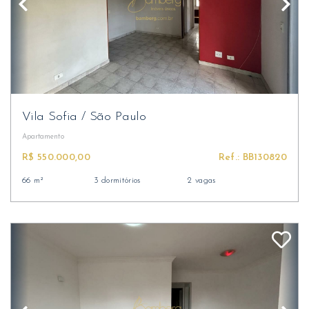
Vila Sofia
/
São Paulo
Apartamento
R$ 550.000,00
Ref.: BB130820
66 m²
3 dormitórios
2 vagas