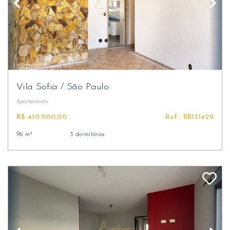
Vila Sofia
/
São Paulo
Apartamento
R$ 410.000,00
Ref.: BB131429
96 m²
3 dormitórios