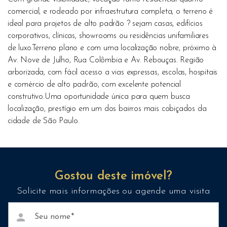
comercial, e rodeado por infraestrutura completa, o terreno é
ideal para projetos de alto padrão ? sejam casas, edifícios
corporativos, clínicas, showrooms ou residências unifamiliares
de luxo.Terreno plano e com uma localização nobre, próximo à
Av. Nove de Julho, Rua Colômbia e Av. Rebouças. Região
arborizada, com fácil acesso a vias expressas, escolas, hospitais
e comércio de alto padrão, com excelente potencial
construtivo.Uma oportunidade única para quem busca
localização, prestígio em um dos bairros mais cobiçados da
cidade de São Paulo.
Gostou deste imóvel?
Solicite mais informações ou agende uma visita
person
Seu nome