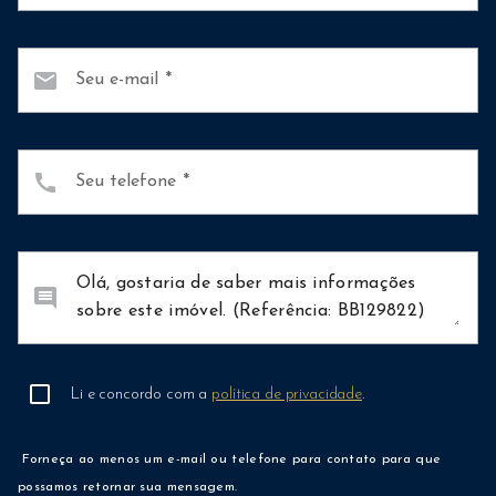
mail
Seu e-mail
call
Seu telefone
comment
Li e concordo com a
política de privacidade
.
Forneça ao menos um e-mail ou telefone para contato para que
possamos retornar sua mensagem.