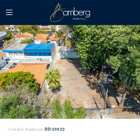
...
Jardim América
BB129822